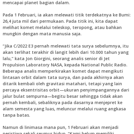
mencapai planet bagian dalam.
Pada 1 Februari, ia akan melewati titik terdekatnya ke Bumi:
26,4 juta mil dari permukaan. Pada titik ini, kita dapat
melihat komet melalui teleskop, teropong, atau bahkan
mungkin dengan mata manusia saja.
“Jika C/2022 E3 pernah melewati tata surya sebelumnya, itu
akan terlihat terakhir di langit lebih dari 10.000 tahun yang
lalu,” kata Jon Giorgini, seorang analis senior di Jet
Propulsion Laboratory NASA, kepada National Public Radio.
Beberapa analis memperkirakan komet dapat mengikuti
lintasan orbit dalam tata surya, dan pada akhirnya akan
ditarik kembali oleh gravitasi matahari, tetapi yang lain
percaya eksentrisitas orbit—ukuran penyimpangannya dari
jalur bulat sempurna—begitu besar sehingga tidak akan
pernah kembali, sebaliknya pada dasarnya menjepret ke
alam semesta yang luas, meluncur melalui ruang angkasa
tanpa batas.
Namun di linimasa mana pun, 1 Februari akan menjadi
peristiwa sekali seumur hidup. “Kami belum memiliki