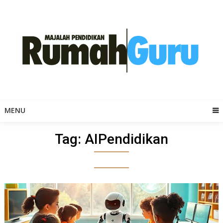
Skip
to
content
MENU
Tag:
AIPendidikan