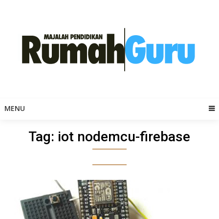
Skip
to
content
MENU
Tag:
iot nodemcu-firebase