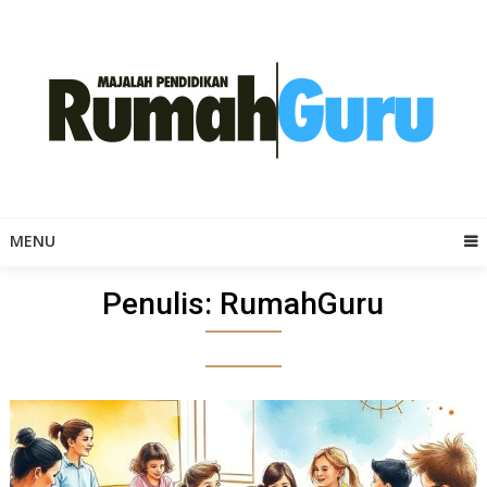
Skip
to
content
MENU
Penulis:
RumahGuru