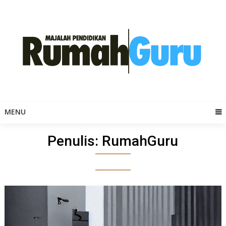
Skip
to
content
MENU
Penulis:
RumahGuru