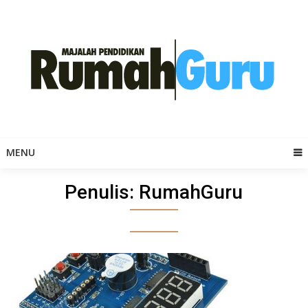
Skip
to
content
MENU
Penulis:
RumahGuru